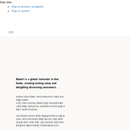
Skip links
Skip to primary navigation
Skip to content
Bateel is a global innovator in fine
foods, creating lasting value and
delighting discerning consumers.
프리미엄 디저트의 대명사, 두바이의 바틸 부티크가 마침내 국내 1
호점을 선보였다.
이곳은 사막의 뜨거운 태양 아래에서 탄생한 데이츠(대추야자)의
고유한 매력을 그대로 담아내어, 공간에서부터 이국적인 감성을 경
험할 수 있도록 디자인되었다.
내부 인테리어는 데이츠의 풍부한 색감을 닮은 따뜻한 우드톤을 중
심으로, 데이츠 위에 내려앉은 햇빛을 연상시키는 브론즈 컬러로
포인트를 주었다. 이러한 조화는 고급스러우면서도 편안한 분위기
를 연출하며, 바틸만의 독창적인 아이덴티티를 완성시킨다.